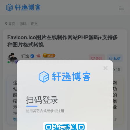
首页
源码
正文
Favicon.ico图片在线制作网站PHP源码+支持多
种图片格式转换
轩逸
关注
私信
心灵最高尚的人也总是最勇敢的人
0
48
15
这篇文章介绍了一个在线制作Favicon.ico图片的网
站，提供了PHP源码以及支持多种图片格式转换的功
能。它解释了Favicon.ico的作用，它一般用作网站的
扫码登录
缩略标志，显示在浏览器的地址栏或标签上，用于展
示网站的logo。制作一个Favicon.ico对于网站的专业
使用
其它方式登录
或
注册
性、美观性和个性化都是必不可少的。
智能总结摘要
AI助理