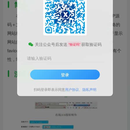
简介:
在线ICO图标制作Favicon.ico图片在线制作网站PHP源
码＋支持多种图片格式转换 favicon.ico一般用于作为缩略的
网站标志,它显示位于浏览器的地址栏或者在标签上,用于显示
网站的logo,如图红圈的位置， 目前主要的浏览器都支持
关注公众号后发送
获取验证码
“验证码”
favicon.ico图标. 如果要让网站看起来更专业、更美、更有个
请输入验证码
性，制造一个favicon.ico是必不可少的！
演示图:
登录
扫码登录即表示同意
用户协议
、
隐私声明