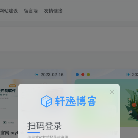
网站建设
留言墙
友情链接
2023-02-16
20
扫码登录
k官网 raylink.live 免费电脑远程
时光邮局给未来写封信
使用
其它方式登录
或
注册