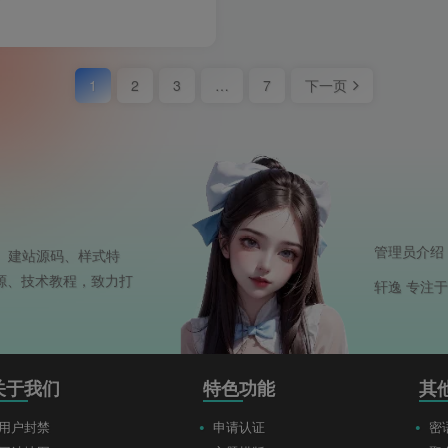
1
2
3
…
7
下一页
管理员介绍
、建站源码、样式特
源、技术教程，致力打
轩逸 专注
关于我们
特色功能
其
用户封禁
申请认证
密