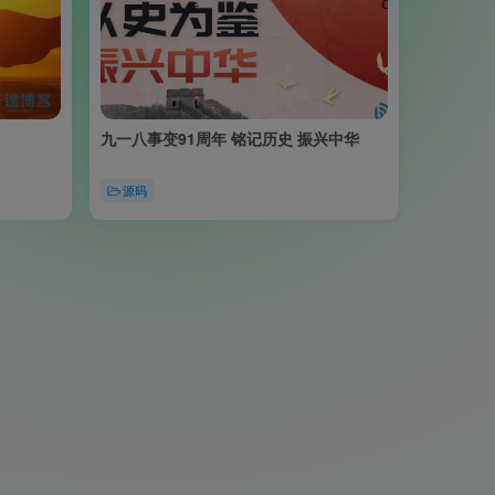
九一八事变91周年 铭记历史 振兴中华
源码