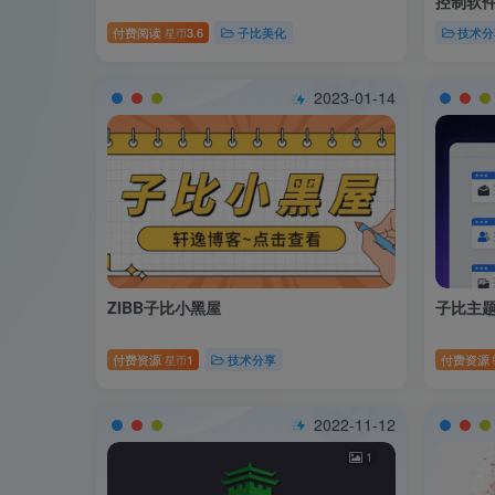
控制软
付费阅读
3.6
子比美化
技术分
星币
2023-01-14
ZIBB子比小黑屋
子比主题
付费资源
1
技术分享
付费资源
星币
2022-11-12
1