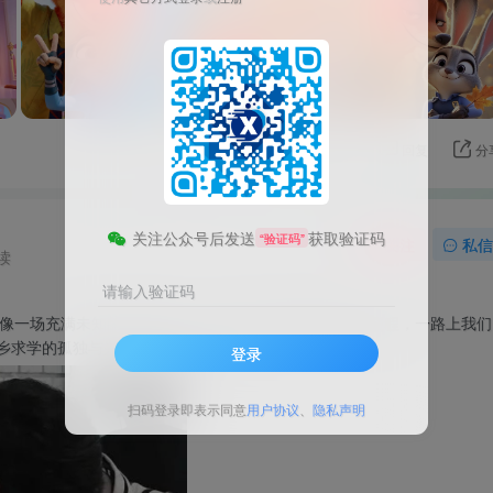
评分
回复
分
关注公众号后发送
获取验证码
“验证码”
关注
私信
读
请输入验证码
像一场充满未知的冒险旅程，从年少时充满憧憬地踏上征程，一路上我们
求学的孤独与兴奋，在陌生的城市...
登录
扫码登录即表示同意
用户协议
、
隐私声明