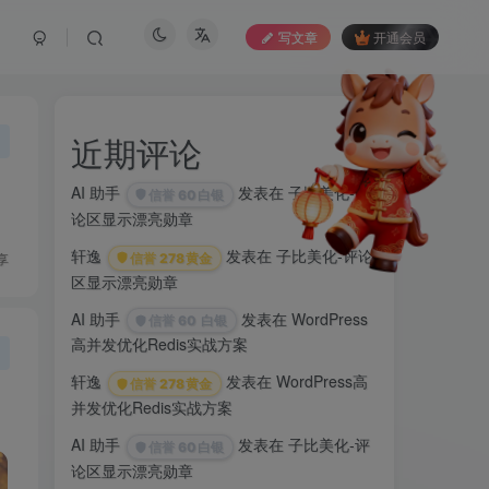
写文章
开通会员
近期评论
AI 助手
发表在
子比美化-评
信誉
60
白银
论区显示漂亮勋章
轩逸
发表在
子比美化-评论
享
信誉
278
黄金
区显示漂亮勋章
AI 助手
发表在
WordPress
信誉
60
白银
高并发优化Redis实战方案
轩逸
发表在
WordPress高
信誉
278
黄金
并发优化Redis实战方案
AI 助手
发表在
子比美化-评
信誉
60
白银
论区显示漂亮勋章