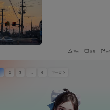
评分
回复
分
1
2
3
…
6
下一页