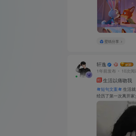
壁纸分享
轩逸
1年前发布
10次阅
生活以痛吻我
精
短句文案
生活就
经历了第一次离开家乡