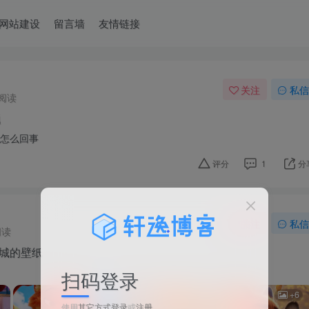
网站建设
留言墙
友情链接
关注
私信
次阅读
题
错怎么回事
评分
1
分
关注
私信
阅读
城的壁纸
扫码登录
+6
使用
其它方式登录
或
注册