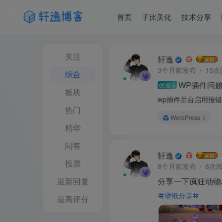
首页
子比美化
技术分享
关注
轩逸
3个月前发布
15
综合
WP插件问
提问
板块
wp插件后台启用报
热门
WordPress
精华
问答
轩逸
投票
8个月前发布
8次
最新回复
分享一下疯狂动物
壁纸分享
最高评分