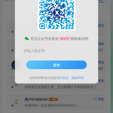
粉丝 14
关注 1
心安
关注
只要开始，虽晚不迟
关注公众号后发送
获取验证码
“验证码”
kubizi
关注
面对困难的时候，要勇敢、执着、不畏艰辛地去战胜它
请输入验证码
追逐
关注
登录
不管你面对的是什么，为你所爱的而奋斗都会是值得的
扫码登录即表示同意
用户协议
、
隐私声明
Deepsea
关注
你若将过去抱的太紧，怎么能腾出手来拥抱现在？
用户51989269
关注
未来的你一定会感谢现在拼命的自己