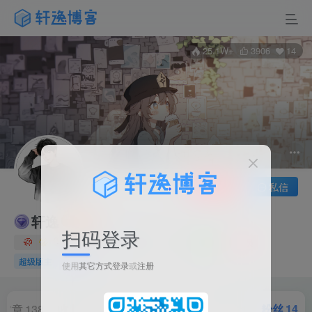
25.1W+
3906
14
关注
私信
轩逸
扫码登录
16枚徽章
站长
江苏
在线
管理员
超级版主
理事人
使用
其它方式登录
或
注册
文章
138
收藏
3
评论
149
板块
16
帖子
21
粉丝
14