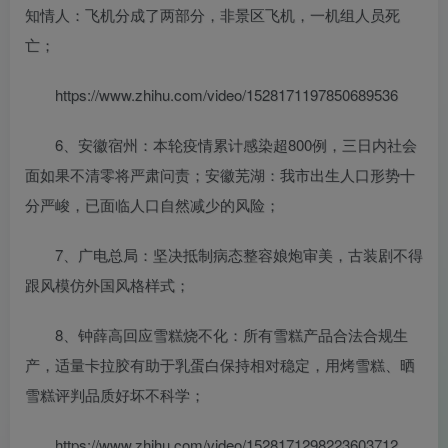
知情人：飞机分成了两部分，非景区飞机，一机组人员死
亡；
https://www.zhihu.com/video/1528171197850689536
6、安徽宿州：本轮疫情累计感染超800例，三日内社会
面如果不清零将严肃问责；安徽芜湖：我市出生人口形势十
分严峻，已面临人口自然减少的风险；
7、广电总局：坚决抵制病态整容娘炮审美，古装剧不得
跟风模仿外国风格样式；
8、钟薛高回应雪糕烧不化：所有雪糕产品合法合规生
产，适量卡拉胶有助于乳蛋白保持相对稳定，用烤雪糕、晒
雪糕评判品质好坏不科学；
https://www.zhihu.com/video/1528171298223603712