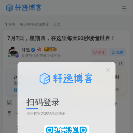
首页
每天60秒读懂世界
正文
7月7日，星期四，在这里每天60秒读懂世界！
轩逸
关注
私信
别在恐惧面前低下你的头
0
35
15
这篇文章介绍了达辰官网每日60秒了解世界活动的时
间和日期，即7月7日，星期四。
智能总结摘要
AI助理
扫码登录
使用
其它方式登录
或
注册
7月7日，农历六月初九，星期四！