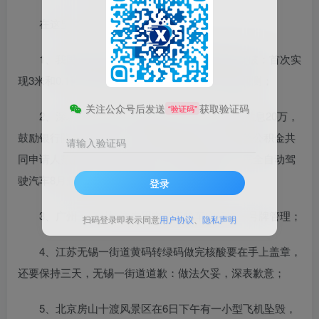
在这里，每天60秒读懂世界！
1、我国科学家实现激光雷达系统研制重大突破：首次实
现3米和0.1秒的全球最高时空分辨率的高速风场观测；
关注公众号后发送
获取验证码
“验证码”
2、深圳："首贷户"贷款贴息，单户企业最高贴息20万，
鼓励银行降低贷款利率、车辆购置税减免。拟调整公积金共
请输入验证码
同申请人范围，父母、配偶、子女可共同申请。完全自动驾
驶汽车8月起可在交管划定的区域、路段行驶；
登录
3、广州：拟对快递专用电动三轮车实行统一号牌管理；
扫码登录即表示同意
用户协议
、
隐私声明
4、江苏无锡一街道黄码转绿码做完核酸要在手上盖章，
还要保持三天，无锡一街道道歉：做法欠妥，深表歉意；
5、北京房山十渡风景区在6日下午有一小型飞机坠毁，